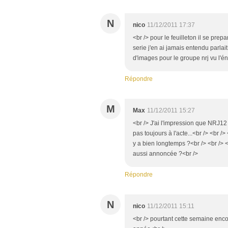
N
nico
11/12/2011 17:37
<br /> pour le feuilleton il se pre
serie j'en ai jamais entendu parlait
d'images pour le groupe nrj vu l'é
Répondre
M
Max
11/12/2011 15:27
<br /> J'ai l'impression que NRJ1
pas toujours à l'acte...<br /> <br /
y a bien longtemps ?<br /> <br /> <b
aussi annoncée ?<br />
Répondre
N
nico
11/12/2011 15:11
<br /> pourtant cette semaine encor