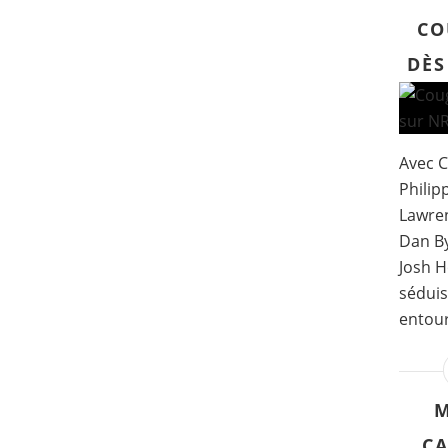
CO
DÈS
Avec C
Philipp
Lawren
Dan By
Josh H
séduis
entour
M
CA