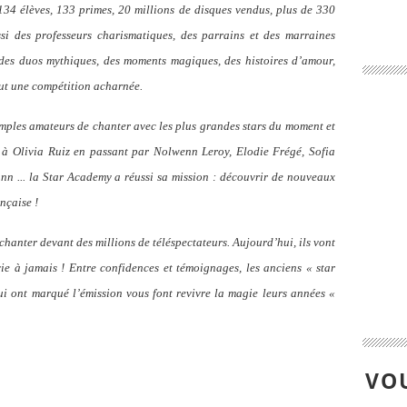
 134 élèves, 133 primes, 20 millions de disques vendus, plus de 330
ssi des professeurs charismatiques, des parrains et des marraines
 des duos mythiques, des moments magiques, des histoires d’amour,
out une compétition acharnée.
imples amateurs de chanter avec les plus grandes stars du moment et
r à Olivia Ruiz en passant par Nolwenn Leroy, Elodie Frégé, Sofia
n ... la Star Academy a réussi sa mission : découvrir de nouveaux
ançaise !
 chanter devant des millions de téléspectateurs. Aujourd’hui, ils vont
ie à jamais ! Entre confidences et témoignages, les anciens « star
qui ont marqué l’émission vous font revivre la magie leurs années «
VOU