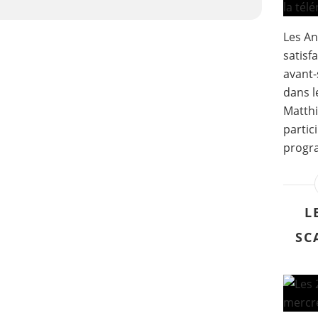
Les An
satisf
avant-
dans l
Matth
partic
progra
L
SC