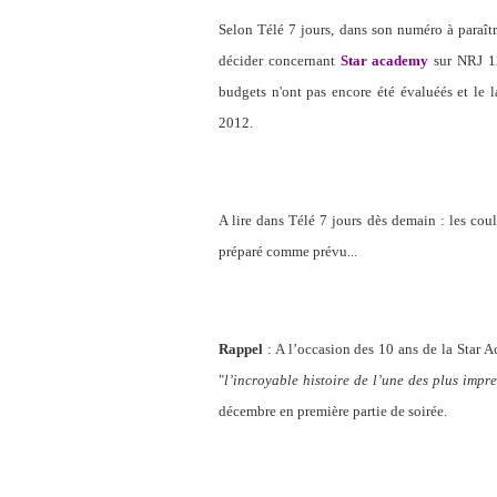
Selon Télé 7 jours, dans son numéro à paraîtr
décider concernant
Star academy
sur NRJ 12
budgets n'ont pas encore été évaluéés et le la
2012.
A lire dans Télé 7 jours dès demain : les coul
préparé comme prévu...
Rappel
: A l’occasion des 10 ans de la Star 
"
l’incroyable histoire de l’une des plus impr
décembre en première partie de soirée.