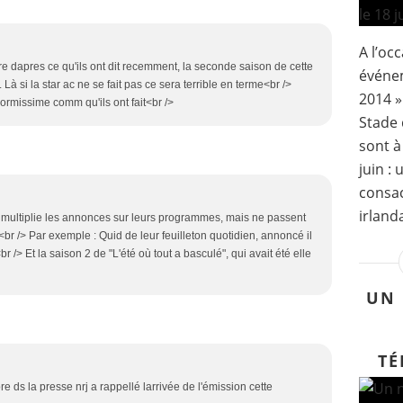
A l’oc
pare dapres ce qu'ils ont dit recemment, la seconde saison de cette
événe
. Là si la star ac ne se fait pas ce sera terrible en terme<br />
2014 »
normissime comm qu'ils ont fait<br />
Stade 
sont à
juin :
consac
irlanda
2 multiplie les annonces sur leurs programmes, mais ne passent
> <br /> Par exemple : Quid de leur feuilleton quotidien, annoncé il
r /> Et la saison 2 de "L'été où tout a basculé", qui avait été elle
UN 
TÉ
e ds la presse nrj a rappellé larrivée de l'émission cette