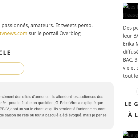
 passionnés, amateurs. Et tweets perso.
Des pe
gtvnews.com
sur le portail Overblog
leur B
Erika 
diffus
CLE
BAC, 3
vie et
tout l
 forcément des effets d'annonce. Ils attendent les audiences des
LE 
 /> - pour le feuilleton quotidien, G. Brice Viret a expliqué que
PBLV, dont un sur le chant, et qu'ils seraient à l'antenne courant
À 
nde saison de l'été où tout a basculé a été évoqué, mais je pense