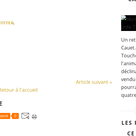
WITTER
.
Un ret
Cauet.
Touche
l'anim
déclin
vendu 
Article suivant »
pourra
Retour à l'accueil
quatre
E
post
0
LES 
CE