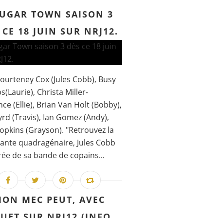
UGAR TOWN SAISON 3
 CE 18 JUIN SUR NRJ12.
ourteney Cox (Jules Cobb), Busy
s(Laurie), Christa Miller-
ce (Ellie), Brian Van Holt (Bobby),
rd (Travis), Ian Gomez (Andy),
opkins (Grayson). "Retrouvez la
ante quadragénaire, Jules Cobb
ée de sa bande de copains...
ON MEC PEUT, AVEC
UET SUR NRJ12 (INFO