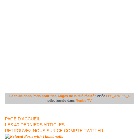
La foule dans Paris pour "les Anges de la télé réalité"
Vidéo
LES_ANGES_4
sélectionnée dans
Replay TV
PAGE D'ACCUEIL
.
LES 40 DERNIERS ARTICLES
.
RETROUVEZ NOUS SUR CE COMPTE TWITTER
.