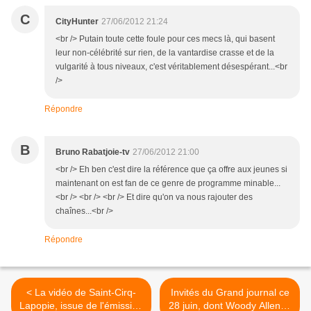
C
CityHunter
27/06/2012 21:24
<br /> Putain toute cette foule pour ces mecs là, qui basent
leur non-célébrité sur rien, de la vantardise crasse et de la
vulgarité à tous niveaux, c'est véritablement désespérant...<br
/>
Répondre
B
Bruno Rabatjoie-tv
27/06/2012 21:00
<br /> Eh ben c'est dire la référence que ça offre aux jeunes si
maintenant on est fan de ce genre de programme minable...
<br /> <br /> <br /> Et dire qu'on va nous rajouter des
chaînes...<br />
Répondre
< La vidéo de Saint-Cirq-
Invités du Grand journal ce
Lapopie, issue de l'émission
28 juin, dont Woody Allen et