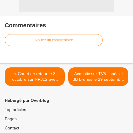
Commentaires
Ajouter un commentaire
< Cauet de retour le 3
Acoustic sur TV5 : spécial
octobre sur NRJ12 avec
BB Brunes le 29 septembre
Selena Gomez, Ayem,
(nouvel album). >
Nabilla...
Hébergé par Overblog
Top articles
Pages
Contact