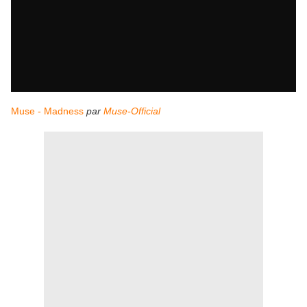
Muse - Madness
par
Muse-Official