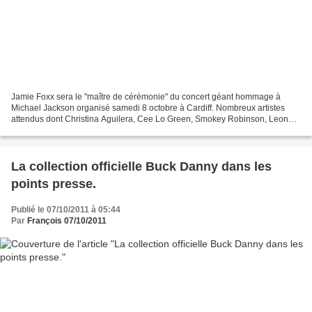
Jamie Foxx sera le "maître de cérémonie" du concert géant hommage à
Michael Jackson organisé samedi 8 octobre à Cardiff. Nombreux artistes
attendus dont Christina Aguilera, Cee Lo Green, Smokey Robinson, Leona
Lewis. L'évènement sera diffusé en direct...
La collection officielle Buck Danny dans les
points presse.
Publié le 07/10/2011 à 05:44
Par
François 07/10/2011