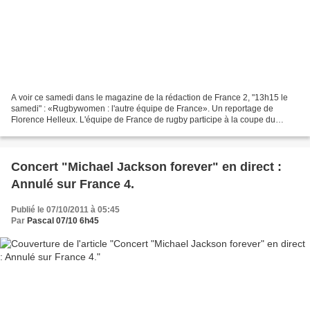
A voir ce samedi dans le magazine de la rédaction de France 2, "13h15 le
samedi" : «Rugbywomen : l'autre équipe de France». Un reportage de
Florence Helleux. L'équipe de France de rugby participe à la coupe du
monde en Nouvelle-Zélande depuis un mois....
Concert "Michael Jackson forever" en direct :
Annulé sur France 4.
Publié le 07/10/2011 à 05:45
Par
Pascal 07/10 6h45