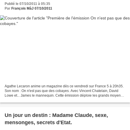
Publié le 07/10/2011 à 05:35
Par
François MàJ 07/10/2011
Agathe Lecaron anime un magazine dès ce vendredi sur France 5 à 20h35.
Son nom : On n'est pas que des cobayes. Avec Vincent Chatelain, David
Lowe et... James le mannequin. Cette émission déploie les grands moyens
pour tordre le cou aux idées reçues. Une...
Un jour un destin : Madame Claude, sexe,
mensonges, secrets d'Etat.