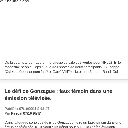
De la qualité...Tournage en Polynésie de L'île des vérités pour NRJ12. Et le
magazine people Oops publie des photos de deux participants : Giuseppe
(Qui veut épouser mon fils ? et Carré ViiiP) et la bimbo Shauna Sand. Qui
nous font croire à une histoire...
Le défi de Gonzague : faux témoin dans une
émission télévisée.
Publié le 07/10/2011 à 08:47
Par
Pascal 07/10 9h47
Dans la longue série des défis de Gonzague : être un faux témoin dans une
émission télévisée. Ici, il s'agit d'un débat pour MCE, la chaîne étudiante.