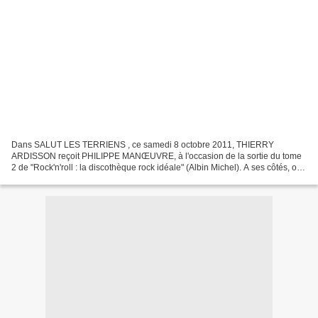
Dans SALUT LES TERRIENS , ce samedi 8 octobre 2011, THIERRY
ARDISSON reçoit PHILIPPE MANŒUVRE, à l'occasion de la sortie du tome
2 de "Rock'n'roll : la discothèque rock idéale" (Albin Michel). A ses côtés, on
retrouve VALÉRIE ROSSO-DEBORD, déléguée générale...