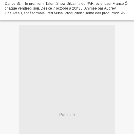
Dance St. ! , le premier « Talent Show Urbain » du PAF, revient sur France Ô
chaque vendredi soir. Dès ce 7 octobre à 20h35. Animée par Audrey
Chauveau, et désormais Fred Musa. Produciton : 3ème oeil production. Avec
Dance St. ! France Ô a été la première...
Publicité