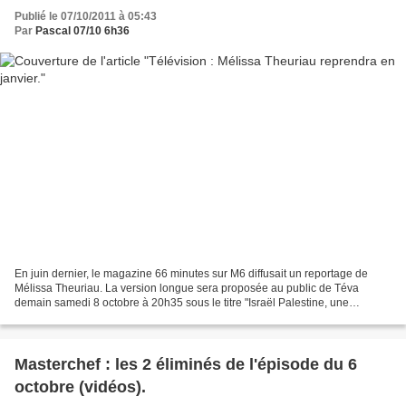
Publié le 07/10/2011 à 05:43
Par
Pascal 07/10 6h36
En juin dernier, le magazine 66 minutes sur M6 diffusait un reportage de
Mélissa Theuriau. La version longue sera proposée au public de Téva
demain samedi 8 octobre à 20h35 sous le titre "Israël Palestine, une
jeunesse sacrifiée". A cette occasion, courte...
Masterchef : les 2 éliminés de l'épisode du 6
octobre (vidéos).