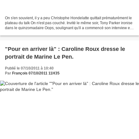
On s'en souvient, il y a peu Christophe Hondelatte quittait prématurément le
plateau du talk On n'est pas couché. Invité le même soir, Tony Parker ironise
dans le quinzomadaire Oops, soulignant qu'il a commencé son interview en
disant qu'il acceptait...
"Pour en arriver là" : Caroline Roux dresse le
portrait de Marine Le Pen.
Publié le 07/10/2011 à 10:40
Par
François 07/10/2011 11H35