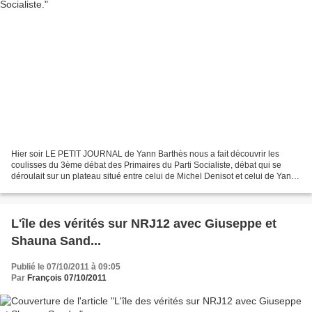
Hier soir LE PETIT JOURNAL de Yann Barthès nous a fait découvrir les
coulisses du 3ème débat des Primaires du Parti Socialiste, débat qui se
déroulait sur un plateau situé entre celui de Michel Denisot et celui de Yann
Barthès. L’équipe du Petit Journal...
L'île des vérités sur NRJ12 avec Giuseppe et
Shauna Sand...
Publié le 07/10/2011 à 09:05
Par
François 07/10/2011