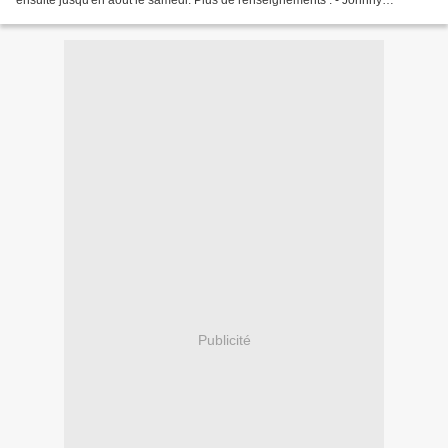
ensuite jusqu'en août le samedi. Plus de renseignements . - Johnny
Hallyday. RTL retransmet ce soir son concert...
Publicité