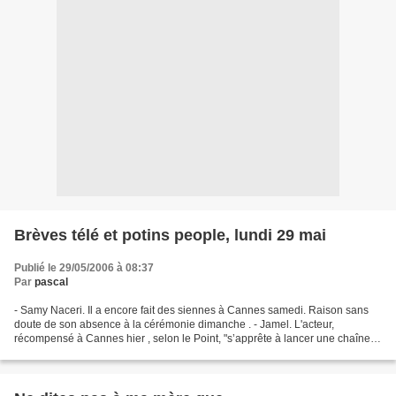
Brèves télé et potins people, lundi 29 mai
Publié le 29/05/2006 à 08:37
Par
pascal
- Samy Naceri. Il a encore fait des siennes à Cannes samedi. Raison sans
doute de son absence à la cérémonie dimanche . - Jamel. L'acteur,
récompensé à Cannes hier , selon le Point, "s’apprête à lancer une chaîne
de télévision au Maroc. Il a élaboré ce...