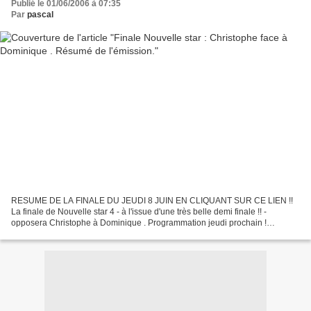
Publié le 01/06/2006 à 07:35
Par
pascal
RESUME DE LA FINALE DU JEUDI 8 JUIN EN CLIQUANT SUR CE LIEN !!
La finale de Nouvelle star 4 - à l'issue d'une très belle demi finale !! -
opposera Christophe à Dominique . Programmation jeudi prochain !
L'émission a réalisé un excellent score malgré le...