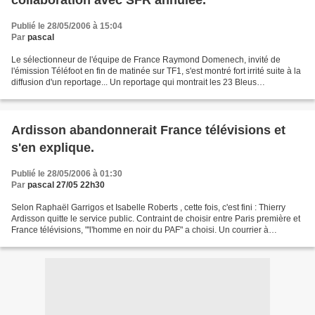
collaboration avec SFR annulée.
Publié le 28/05/2006 à 15:04
Par
pascal
Le sélectionneur de l'équipe de France Raymond Domenech, invité de
l'émission Téléfoot en fin de matinée sur TF1, s'est montré fort irrité suite à la
diffusion d'un reportage... Un reportage qui montrait les 23 Bleus
sélectionnés à Tignes sous un jour...
Ardisson abandonnerait France télévisions et
s'en explique.
Publié le 28/05/2006 à 01:30
Par
pascal 27/05 22h30
Selon Raphaël Garrigos et Isabelle Roberts , cette fois, c'est fini : Thierry
Ardisson quitte le service public. Contraint de choisir entre Paris première et
France télévisions, "'l'homme en noir du PAF" a choisi. Un courrier à
consulter dans son intégralité...