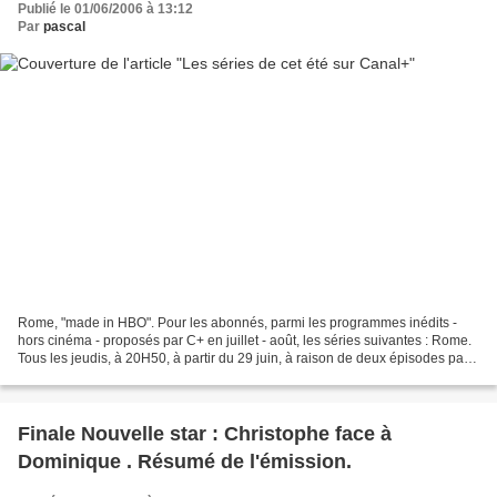
Publié le 01/06/2006 à 13:12
Par
pascal
Rome, "made in HBO". Pour les abonnés, parmi les programmes inédits -
hors cinéma - proposés par C+ en juillet - août, les séries suivantes : Rome.
Tous les jeudis, à 20H50, à partir du 29 juin, à raison de deux épisodes par
soirée. Durant 6 semaines....
Finale Nouvelle star : Christophe face à
Dominique . Résumé de l'émission.