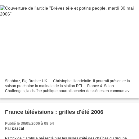
Shahbaz, Big Brother UK... - Christophe Hondelatte. Il pourrait présenter la
saison prochaine la matinale de la station RTL. - France 4. Selon
Challenges, la chaîne publique pourrait acheter des séries en commun avec
des chaînes privées ( Pink tv par...
France télévisions : grilles d'été 2006
Publié le 30/05/2006 à 08:54
Par
pascal
Patrick de Carolis a présenté hier les grilles d'été des chaînes du groupe