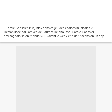
- Carole Gaessler. Info, intox dans ce jeu des chaises musicales ?
Déstabilisée par l'arrivée de Laurent Delahousse, Carole Gaessler
envisageait (selon l'hebdo VSD) avant le week-end de 'lAscension un départ
de la chaîne... Autre rumeur rapportée par...