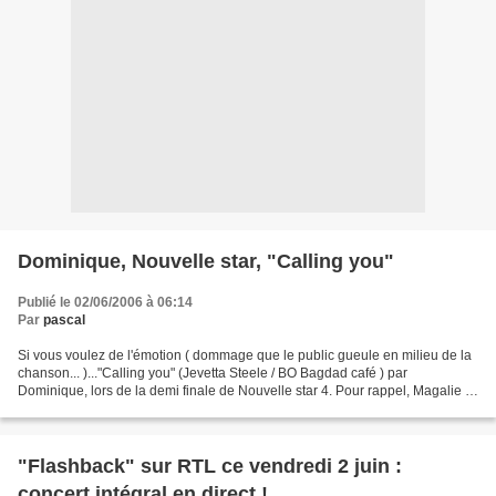
Dominique, Nouvelle star, "Calling you"
Publié le 02/06/2006 à 06:14
Par
pascal
Si vous voulez de l'émotion ( dommage que le public gueule en milieu de la
chanson... )..."Calling you" (Jevetta Steele / BO Bagdad café ) par
Dominique, lors de la demi finale de Nouvelle star 4. Pour rappel, Magalie et
Jérémy en finale de la Star academy......
"Flashback" sur RTL ce vendredi 2 juin :
concert intégral en direct !