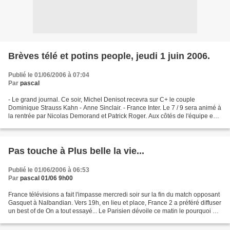
Brèves télé et potins people, jeudi 1 juin 2006.
Publié le 01/06/2006 à 07:04
Par
pascal
- Le grand journal. Ce soir, Michel Denisot recevra sur C+ le couple
Dominique Strauss Kahn - Anne Sinclair. - France Inter. Le 7 / 9 sera animé à
la rentrée par Nicolas Demorand et Patrick Roger. Aux côtés de l'équipe en
place. Guy Carlier fait son retour...
Pas touche à Plus belle la vie...
Publié le 01/06/2006 à 06:53
Par
pascal 01/06 9h00
France télévisions a fait l'impasse mercredi soir sur la fin du match opposant
Gasquet à Nalbandian. Vers 19h, en lieu et place, France 2 a préféré diffuser
un best of de On a tout essayé... Le Parisien dévoile ce matin le pourquoi de
cette décision......