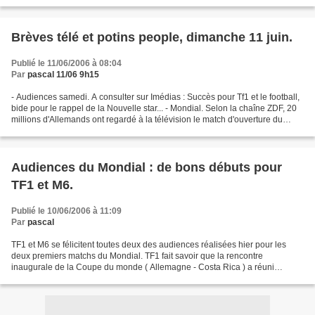
directeur adjoint de directeur...
Brèves télé et potins people, dimanche 11 juin.
Publié le 11/06/2006 à 08:04
Par
pascal 11/06 9h15
- Audiences samedi. A consulter sur Imédias : Succès pour Tf1 et le football,
bide pour le rappel de la Nouvelle star... - Mondial. Selon la chaîne ZDF, 20
millions d'Allemands ont regardé à la télévision le match d'ouverture du
Mondial-2006 de football...
Audiences du Mondial : de bons débuts pour
TF1 et M6.
Publié le 10/06/2006 à 11:09
Par
pascal
TF1 et M6 se félicitent toutes deux des audiences réalisées hier pour les
deux premiers matchs du Mondial. TF1 fait savoir que la rencontre
inaugurale de la Coupe du monde ( Allemagne - Costa Rica ) a réuni
6.110.540 téléspectateurs à partir de 18H00,...