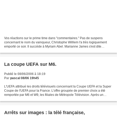
Vos réactions sur le prime time dans "commentaires." Pas de suspens
concernant le nom du vainqueur, Christophe Willlem l'a très logiquement
emporté ce soir. Il succède à Myriam Abel. Marianne James s'est dite
déchirée face aux deux candidats. André est...
La coupe UEFA sur M6.
Publié le 08/06/2006 à 18:19
Par
pascal 08/06 19h45
L'UEFA attribué les droits télévisuels concernant la Coupe UEFA et la Super
Coupe de l'UEFA pour la France. L'offre groupée de premier choix a été
remportée par M6 et W9, les filiales de Métropole Télévision. Après un
processus de vente au cours duquel...
Arrêts sur images : la télé française,