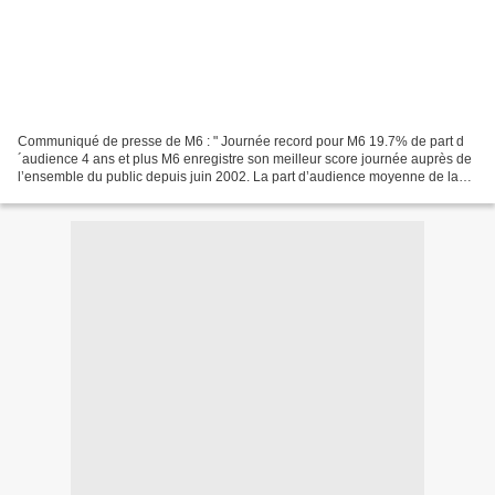
Communiqué de presse de M6 : " Journée record pour M6 19.7% de part d
´audience 4 ans et plus M6 enregistre son meilleur score journée auprès de
l’ensemble du public depuis juin 2002. La part d’audience moyenne de la
chaîne s’élève à 19.7% auprès du public...