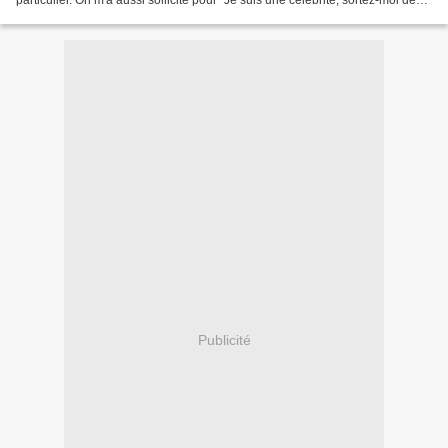
particulier. On m'a aussi sollicité pour "Je suis une célébrité, sortez-moi de
là!". Là encore, j'ai...
Publicité