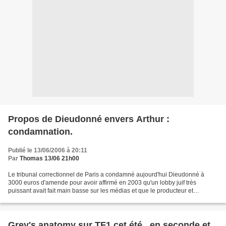
Propos de Dieudonné envers Arthur :
condamnation.
Publié le 13/06/2006 à 20:11
Par
Thomas 13/06 21h00
Le tribunal correctionnel de Paris a condamné aujourd'hui Dieudonné à
3000 euros d'amende pour avoir affirmé en 2003 qu'un lobby juif très
puissant avait fait main basse sur les médias et que le producteur et
animateur Arthur "finance de manière très...
Grey's anatomy sur TF1 cet été...en seconde et