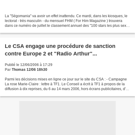
La "Ségomania" va avoir un effet inattendu. Ce mardi, dans les kiosques, le
lectorat - très masculin - du mensuel FHM ( For Him Magazine ) trouvera
dans ce numéro de juillet le classement annuel des "100 stars les plus sexy".
Un classement dominé par...
Le CSA engage une procédure de sanction
contre Europe 2 et "Radio Arthur"...
Publié le 12/06/2006 à 17:29
Par
Thomas 12/06 18h30
Parmi les décisions mises en ligne ce jour sur le site du CSA : - Campagne
La rose Marie-Claire : lettre à TF1. Le Conseil a écrit à TF1 à propos de la
diffusion à dix reprises, du 6 au 14 mars 2006, hors écrans publicitaires, d'un
message à caractère...