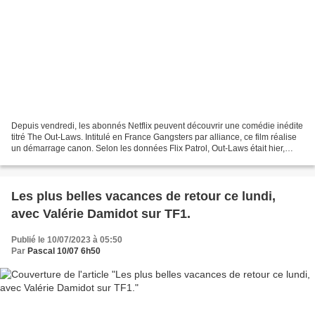
Depuis vendredi, les abonnés Netflix peuvent découvrir une comédie inédite
titré The Out-Laws. Intitulé en France Gangsters par alliance, ce film réalise
un démarrage canon. Selon les données Flix Patrol, Out-Laws était hier,
dimanche 9 juillet, en tête...
Les plus belles vacances de retour ce lundi,
avec Valérie Damidot sur TF1.
Publié le 10/07/2023 à 05:50
Par
Pascal 10/07 6h50