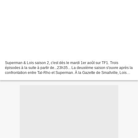
Superman & Lois saison 2, c'est dès le mardi 1er août sur TF1. Trois
épisodes à la suite à partir de...23h35... La deuxième saison s'ouvre après la
confrontation entre Tal-Rho et Superman. À la Gazette de Smallville, Lois
Lane et Chrissy Beppo sont divisées...