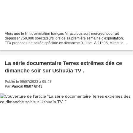
Alors que le film d'animation français Miraculous sorti mercredi pourrait
dépasser 750.000 spectateurs lors de sa première semaine d'exploitation,
TFX propose une soirée spéciale ce dimanche 9 juillet. À 21h05, Miraculous
World New York - Les héros unis....
La série documentaire Terres extrêmes dès ce
dimanche soir sur Ushuaïa TV .
Publié le 09/07/2023 à 05:43
Par
Pascal 09/07 6h43