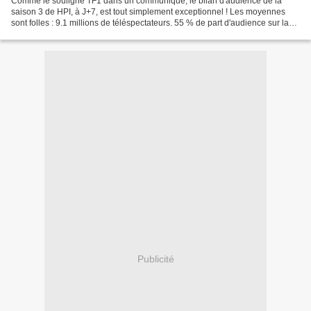
Comme le souligne TF1 dans un communiqué, le bilan d'audience de la
saison 3 de HPI, à J+7, est tout simplement exceptionnel ! Les moyennes
sont folles : 9.1 millions de téléspectateurs. 55 % de part d'audience sur la
cible tant convoitée FRDA15-49a 53...
Publicité