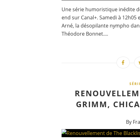
Une série humoristique inédite d
end sur Canal+. Samedi à 12h05 en
Arné, la désopilante nympho dans
Théodore Bonnet....
SÉRI
RENOUVELLEME
GRIMM, CHICA
By Fr