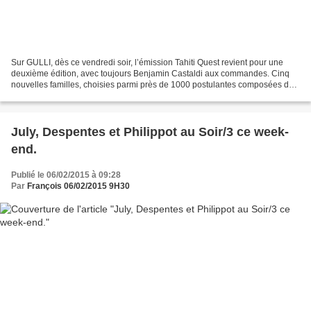
Sur GULLI, dès ce vendredi soir, l’émission Tahiti Quest revient pour une
deuxième édition, avec toujours Benjamin Castaldi aux commandes. Cinq
nouvelles familles, choisies parmi près de 1000 postulantes composées de
deux adultes et deux enfants vont...
July, Despentes et Philippot au Soir/3 ce week-
end.
Publié le 06/02/2015 à 09:28
Par
François 06/02/2015 9H30