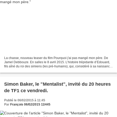
La chasse, nouveau teaser du film Pourquoi j'ai pas mangé mon père. De
Jamel Debbouze. En salles le 8 avril 2015. L’histoire trépidante d’Edouard,
fils aîné du roi des simiens (les pré-humains), qui, considéré à sa naissance
comme trop malingre, est rejeté...
Simon Baker, le "Mentalist", invité du 20 heures
de TF1 ce vendredi.
Publié le 06/02/2015 à 11:45
Par
François 06/02/2015 11H45