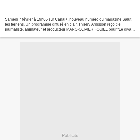
Samedi 7 février à 19h05 sur Canal+, nouveau numéro du magazine Salut
les terriens. Un programme diffusé en clair. Thierry Ardisson reçoit le
journaliste, animateur et producteur MARC-OLIVIER FOGIEL pour "Le divan
de Marc-Olivier Fogiel" sur France 3...
Publicité