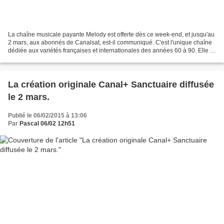
La chaîne musicale payante Melody est offerte dès ce week-end, et jusqu'au
2 mars, aux abonnés de Canalsat, est-il communiqué. C'est l'unique chaîne
dédiée aux variétés françaises et internationales des années 60 à 90. Elle a
déployé tout récemment une...
La création originale Canal+ Sanctuaire diffusée
le 2 mars.
Publié le 06/02/2015 à 13:06
Par
Pascal 06/02 12h51