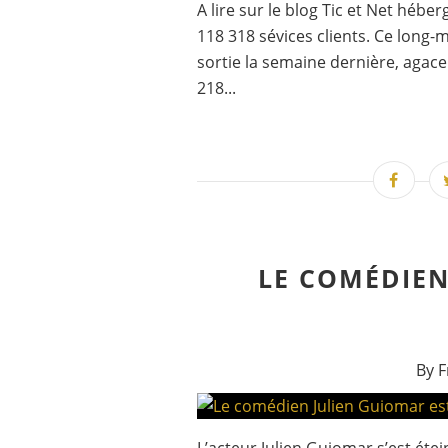
A lire sur le blog Tic et Net héber
118 318 sévices clients. Ce long-m
sortie la semaine dernière, agac
218...
LE COMÉDIEN
By F