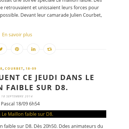
osait une soirée spéciale Le maillon faible. Dès
 retrouvaient et unissaient leurs forces pour
 possible. Devant leur camarade Julien Courbet,
En savoir plus
,
,
8
COURBET
18-09
UENT CE JEUDI DANS LE
 FAIBLE SUR D8.
18 SEPTEMBRE 2014
 Pascal 18/09 6h54
lon faible sur D8. Dès 20h50. Ddes animateurs du