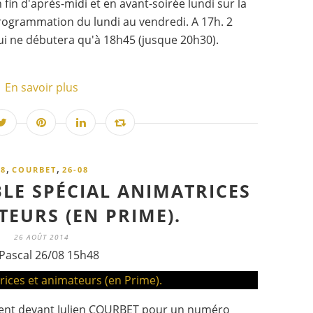
n fin d'après-midi et en avant-soirée lundi sur la
Programmation du lundi au vendredi. A 17h. 2
i ne débutera qu'à 18h45 (jusque 20h30).
En savoir plus
,
,
8
COURBET
26-08
BLE SPÉCIAL ANIMATRICES
TEURS (EN PRIME).
26 AOÛT 2014
Pascal 26/08 15h48
vent devant Julien COURBET pour un numéro