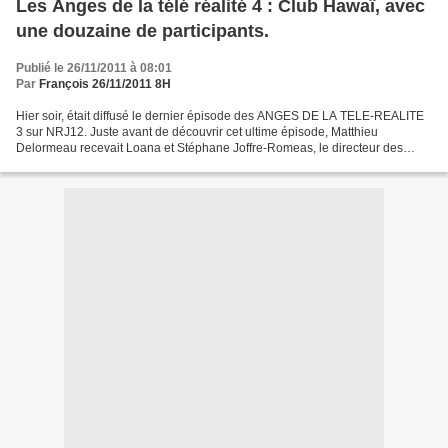
Les Anges de la télé réalité 4 : Club Hawaï, avec
une douzaine de participants.
Publié le 26/11/2011 à 08:01
Par
François 26/11/2011 8H
Hier soir, était diffusé le dernier épisode des ANGES DE LA TELE-REALITE
3 sur NRJ12. Juste avant de découvrir cet ultime épisode, Matthieu
Delormeau recevait Loana et Stéphane Joffre-Romeas, le directeur des
programmes de NRJ12 sur le plateau. Stéphane...