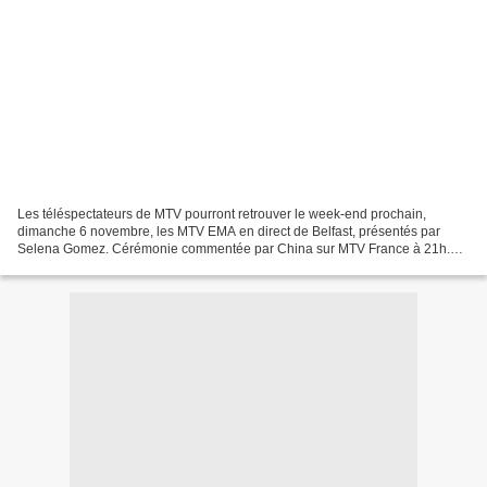
Les téléspectateurs de MTV pourront retrouver le week-end prochain,
dimanche 6 novembre, les MTV EMA en direct de Belfast, présentés par
Selena Gomez. Cérémonie commentée par China sur MTV France à 21h.
On sait désormais qui sera sur scène pour la partie...