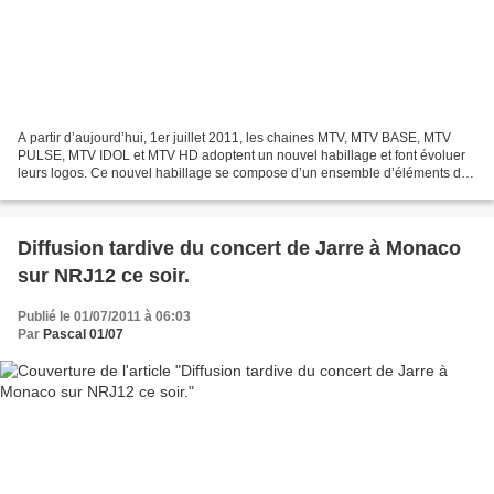
A partir d’aujourd’hui, 1er juillet 2011, les chaines MTV, MTV BASE, MTV
PULSE, MTV IDOL et MTV HD adoptent un nouvel habillage et font évoluer
leurs logos. Ce nouvel habillage se compose d’un ensemble d’éléments de
lecture (« graphics ») dynamique inspirée...
Diffusion tardive du concert de Jarre à Monaco
sur NRJ12 ce soir.
Publié le 01/07/2011 à 06:03
Par
Pascal 01/07