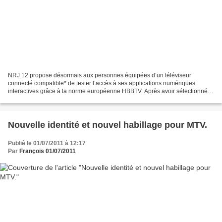
NRJ 12 propose désormais aux personnes équipées d’un téléviseur
connecté compatible* de tester l’accès à ses applications numériques
interactives grâce à la norme européenne HBBTV. Après avoir sélectionné la
chaîne NRJ-12 sur la TNT, des icônes apparaissent...
Nouvelle identité et nouvel habillage pour MTV.
Publié le 01/07/2011 à 12:17
Par
François 01/07/2011