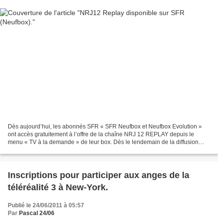
Dès aujourd’hui, les abonnés SFR « SFR Neufbox et Neufbox Evolution »
ont accès gratuitement à l’offre de la chaîne NRJ 12 REPLAY depuis le
menu « TV à la demande » de leur box. Dès le lendemain de la diffusion
antenne, à tout moment et pendant 7 jours,...
Inscriptions pour participer aux anges de la
téléréalité 3 à New-York.
Publié le 24/06/2011 à 05:57
Par
Pascal 24/06