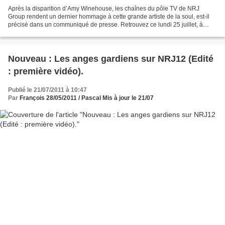
Après la disparition d’Amy Winehouse, les chaînes du pôle TV de NRJ
Group rendent un dernier hommage à cette grande artiste de la soul, est-il
précisé dans un communiqué de presse. Retrouvez ce lundi 25 juillet, à
20h00 sur NRJ Hits et à 00h30 sur NRJ...
Nouveau : Les anges gardiens sur NRJ12 (Edité
: première vidéo).
Publié le 21/07/2011 à 10:47
Par
François 28/05/2011 / Pascal Mis à jour le 21/07