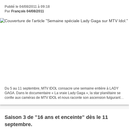
Publié le 04/08/2011 à 09:18
Par
François 04/08/2011
Du 5 au 11 septembre, MTV IDOL consacre une semaine entière à LADY
GAGA. Dans le documentaire « La vraie Lady Gaga », la star planétaire se
confie aux caméras de MTV IDOL et nous raconte son ascension fulgurante
vers la gloire. Un entretien les yeux dans...
Saison 3 de "16 ans et enceinte" dès le 11
septembre.