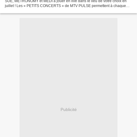
SUE, METRONOMY et MEDI à jouer en live dans le lieu de votre choix en
juillet ! Les « PETITS CONCERTS » de MTV PULSE permettent à chaque
internaute d’inviter son artiste préféré dans un...
Publicité