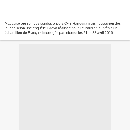
Mauvaise opinion des sondés envers Cyril Hanouna mais net soutien des
jeunes selon une enquête Odoxa réalisée pour Le Parisien auprès d’un
échantillon de Français interrogés par Internet les 21 et 22 avril 2016.
Echantillon de 994 personnes représentatif...