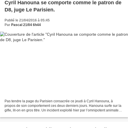
Cyril Hanouna se comporte comme le patron de
D8, juge Le Parisien.
Publié le 21/04/2016 à 05:45
Par
Pascal 21/04 6h44
Pas tendre la page du Parisien consacrée ce jeudi à Cyril Hanouna, à
propos de son comportement ces deux derniers jours. Hanouna surfe sur la
gifle, lit-on en gros titre. Un incident exploité hier par l’omnipotent animateur
de D 8, écrivent Sylvain Merle...