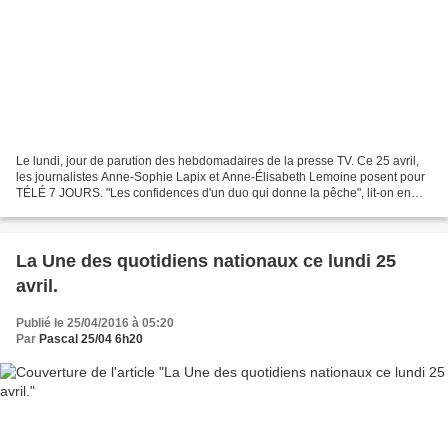
Le lundi, jour de parution des hebdomadaires de la presse TV. Ce 25 avril,
les journalistes Anne-Sophie Lapix et Anne-Élisabeth Lemoine posent pour
TÉLÉ 7 JOURS. "Les confidences d'un duo qui donne la pêche", lit-on en
gros titre. A noter un focus sur...
La Une des quotidiens nationaux ce lundi 25
avril.
Publié le 25/04/2016 à 05:20
Par
Pascal 25/04 6h20