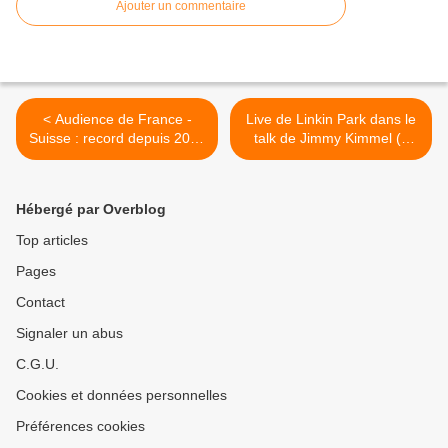
Ajouter un commentaire
< Audience de France -
Live de Linkin Park dans le
Suisse : record depuis 2006
talk de Jimmy Kimmel (3
pour un match de foot.
titres). >
Hébergé par Overblog
Top articles
Pages
Contact
Signaler un abus
C.G.U.
Cookies et données personnelles
Préférences cookies