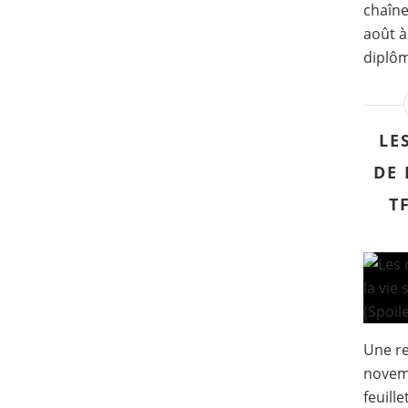
chaîne
août à
diplôm
LE
DE 
T
Une r
novemb
feuille