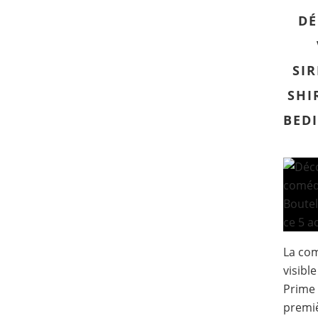
DÉ
SIR
SHI
BEDI
La com
visibl
Prime 
premi