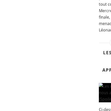
tout c
Mercre
finale
menace 
Léonard
LE
AP
Ci-des