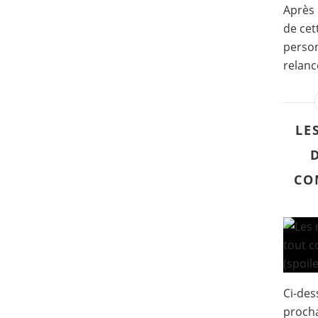
Après 
de cet
person
relanc
LE
CO
Ci-des
procha