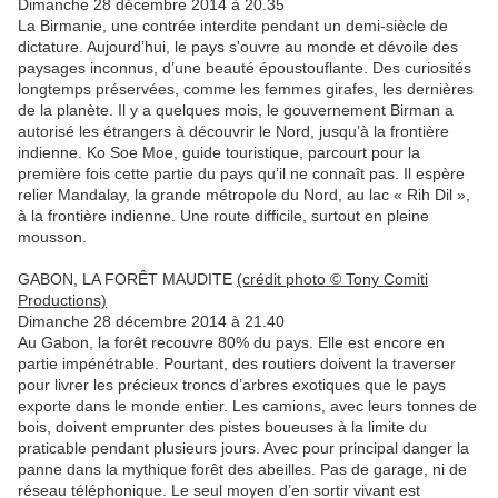
Dimanche 28 décembre 2014 à 20.35
La Birmanie, une contrée interdite pendant un demi-siècle de
dictature. Aujourd’hui, le pays s'ouvre au monde et dévoile des
paysages inconnus, d’une beauté époustouflante. Des curiosités
longtemps préservées, comme les femmes girafes, les dernières
de la planète. Il y a quelques mois, le gouvernement Birman a
autorisé les étrangers à découvrir le Nord, jusqu’à la frontière
indienne. Ko Soe Moe, guide touristique, parcourt pour la
première fois cette partie du pays qu’il ne connaît pas. Il espère
relier Mandalay, la grande métropole du Nord, au lac « Rih Dil »,
à la frontière indienne. Une route difficile, surtout en pleine
mousson.
GABON, LA FORÊT MAUDITE
(crédit photo © Tony Comiti
Productions)
Dimanche 28 décembre 2014 à 21.40
Au Gabon, la forêt recouvre 80% du pays. Elle est encore en
partie impénétrable. Pourtant, des routiers doivent la traverser
pour livrer les précieux troncs d’arbres exotiques que le pays
exporte dans le monde entier. Les camions, avec leurs tonnes de
bois, doivent emprunter des pistes boueuses à la limite du
praticable pendant plusieurs jours. Avec pour principal danger la
panne dans la mythique forêt des abeilles. Pas de garage, ni de
réseau téléphonique. Le seul moyen d’en sortir vivant est