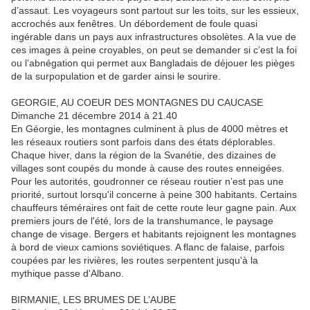
d’assaut. Les voyageurs sont partout sur les toits, sur les essieux,
accrochés aux fenêtres. Un débordement de foule quasi
ingérable dans un pays aux infrastructures obsolètes. A la vue de
ces images à peine croyables, on peut se demander si c’est la foi
ou l’abnégation qui permet aux Bangladais de déjouer les pièges
de la surpopulation et de garder ainsi le sourire.
GEORGIE, AU COEUR DES MONTAGNES DU CAUCASE
Dimanche 21 décembre 2014 à 21.40
En Géorgie, les montagnes culminent à plus de 4000 mètres et
les réseaux routiers sont parfois dans des états déplorables.
Chaque hiver, dans la région de la Svanétie, des dizaines de
villages sont coupés du monde à cause des routes enneigées.
Pour les autorités, goudronner ce réseau routier n’est pas une
priorité, surtout lorsqu'il concerne à peine 300 habitants. Certains
chauffeurs téméraires ont fait de cette route leur gagne pain. Aux
premiers jours de l'été, lors de la transhumance, le paysage
change de visage. Bergers et habitants rejoignent les montagnes
à bord de vieux camions soviétiques. A flanc de falaise, parfois
coupées par les rivières, les routes serpentent jusqu'à la
mythique passe d'Albano.
BIRMANIE, LES BRUMES DE L’AUBE