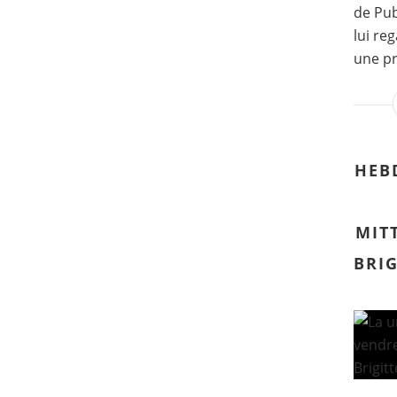
de Pub
lui re
une pr
HEB
MIT
BRI