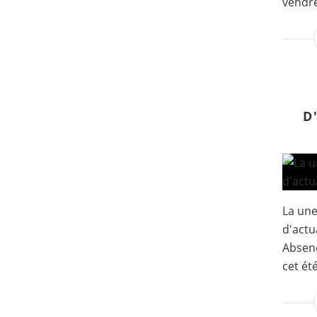
vendre
D
La un
d'actua
Absenc
cet été