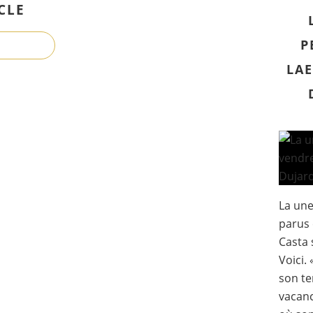
CLE
P
LAE
La un
parus 
Casta 
Voici. 
son te
vacanc