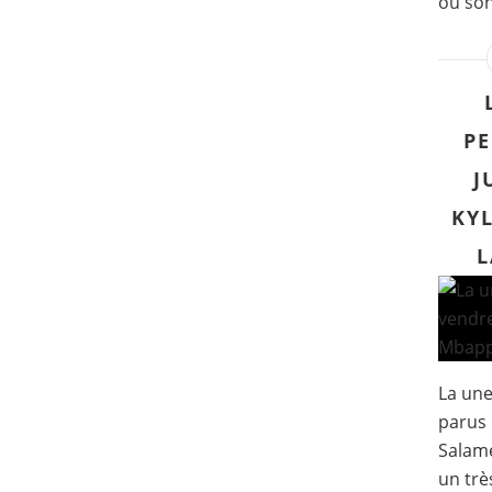
où son
PE
J
KYL
L
La un
parus 
Salam
un trè