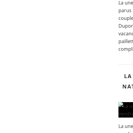
La un
parus 
couple
Dupont
vacanc
paille
compli
LA
NA
La une