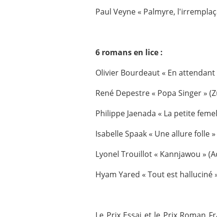
Paul Veyne « Palmyre, l'irremplaça
6 romans en lice :
Olivier Bourdeaut « En attendant 
René Depestre « Popa Singer » (
Philippe Jaenada « La petite femell
Isabelle Spaak « Une allure folle 
Lyonel Trouillot « Kannjawou » (A
Hyam Yared « Tout est halluciné »
Le Prix Essai et le Prix Roman F