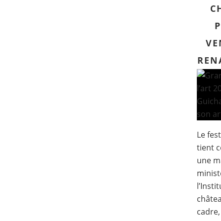
C
VE
REN
Le fest
tient 
une ma
minist
l’Insti
châtea
cadre, 