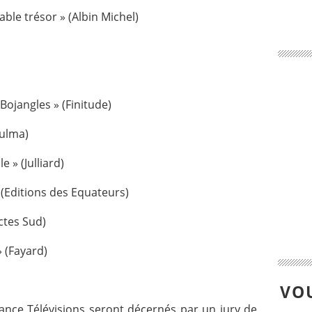
ble trésor » (Albin Michel)
Bojangles » (Finitude)
Zulma)
e » (Julliard)
» (Editions des Equateurs)
ctes Sud)
 (Fayard)
VOU
rance Télévisions seront décernés par un jury de