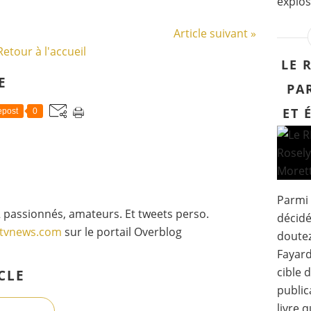
explose
Article suivant »
Retour à l'accueil
LE 
E
PA
ET 
post
0
Parmi 
 passionnés, amateurs. Et tweets perso.
décidé
gtvnews.com
sur le portail Overblog
doutez
Fayard
cible 
CLE
public
livre 