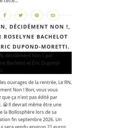
 cette...
RN, DÉCIDÉMENT NON !,
R ROSELYNE BACHELOT
ÉRIC DUPOND-MORETTI.
les ouvrages de la rentrée, Le RN,
ment Non ! Bon, vous vous
 que ça n'est pas édité par
. 😬 Il devrait même être une
de la Bollosphère lors de sa
ation fin septembre 2026. Un
qui sera vendu environ 21 euros