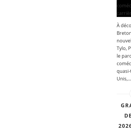
À déco
Breton
nouvel
Tylo, 
le par
comédi
quasi-
Unis,..
GR
DE
202