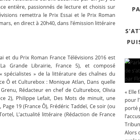
ce entière, passionnés de lecture et choisis sur
PA
évisions remettra le Prix Essai et le Prix Roman
ars, en direct à 20h40, dans l’émission littéraire
S’A
PUI
sai et du Prix Roman France Télévisions 2016 est
(La Grande Librairie, France 5), et composé
« spécialistes » de la littérature des chaînes du
nce Ô et Culturebox : Monique Atlan, Dans quelle
s Grenu, Rédacteur en chef de Culturebox, Olivia
« Elle 
ce 2), Philippe Lefait, Des Mots de minuit, une
pour l
, Page 19 (France Ô), Frédéric Taddeï, Ce soir (ou
porté p
Tortel, L’actualité littéraire (Rédaction de France
l’accus
Tribun
Alors 