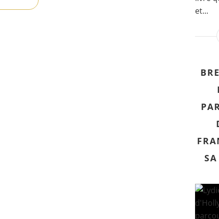
et...
BR
PA
FRA
SA