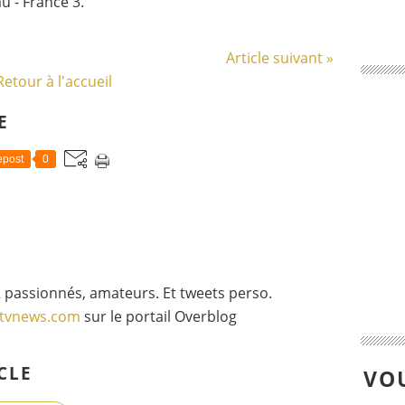
 - France 3.
Article suivant »
Retour à l'accueil
E
post
0
 passionnés, amateurs. Et tweets perso.
gtvnews.com
sur le portail Overblog
CLE
VOU