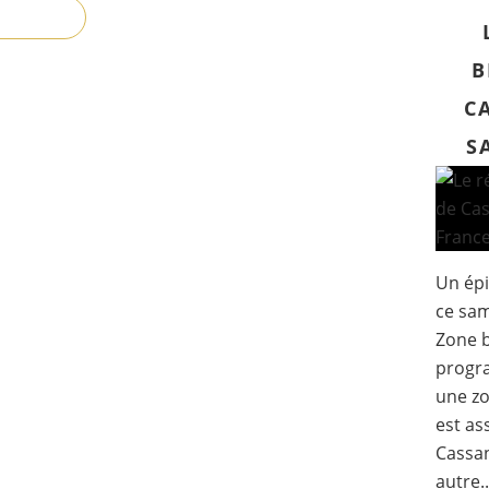
B
C
S
Un épi
ce sam
Zone b
progra
une zo
est as
Cassan
autre..