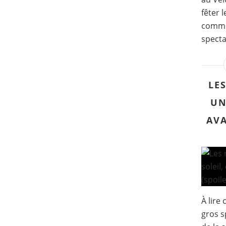
fêter 
commu
specta
LE
UN
AVA
À lire
gros s