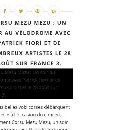
RSU MEZU MEZU : UN
R AU VÉLODROME AVEC
PATRICK FIORI ET DE
BREUX ARTISTES LE 28
AOÛT SUR FRANCE 3.
us belles voix corses débarquent
eille à l'occasion du concert
ment Corsu Mezu Mezu, un soir
odrome avec Patrick Fiori, pour