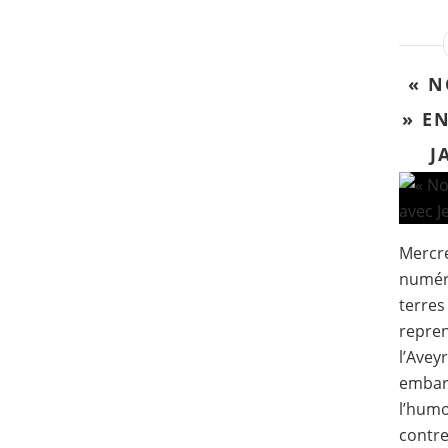
« N
» E
J
Mercre
numér
terres
repren
l’Avey
embarq
l’humo
contref