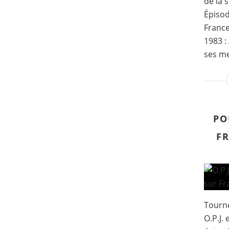
de la 
Épisod
France
1983 :
ses me
PO
FR
Tourné
O.P.J.