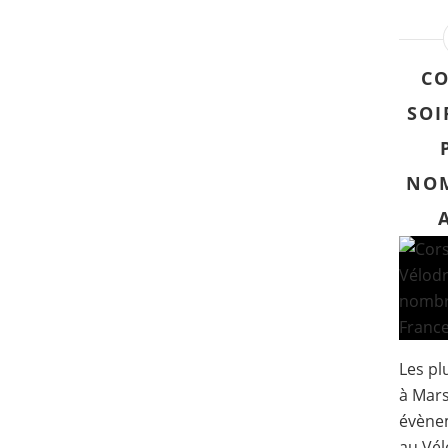
CO
SOI
NOM
Les pl
à Mars
évène
au Vél