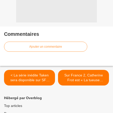
Commentaires
Ajouter un commentaire
< La série inédite Taken
Sur France 2, Catherine
sera disponible sur SFR
Frot est « La tueuse
PLAY à partir du 10 mars.
caméléon » dans un thriller
de Josée Dayan. >
Hébergé par Overblog
Top articles