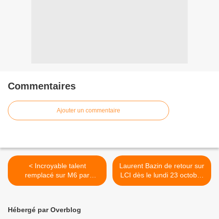
Commentaires
Ajouter un commentaire
< Incroyable talent
Laurent Bazin de retour sur
remplacé sur M6 par
LCI dès le lundi 23 octobre
Recherche appartement
à 10 heures (joker). >
puis Cauchemar en cuisine.
Hébergé par Overblog