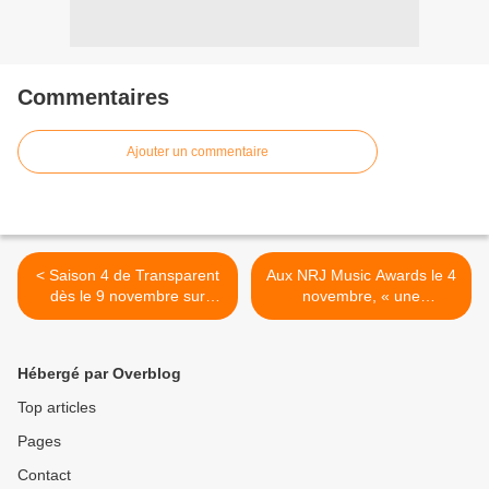
Commentaires
Ajouter un commentaire
< Saison 4 de Transparent
Aux NRJ Music Awards le 4
dès le 9 novembre sur
novembre, « une
OCS.
performance qui est le
résultat de près de 15 ans
d'espoir et d’efforts… » >
Hébergé par Overblog
Top articles
Pages
Contact