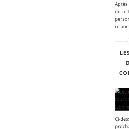
Après 
de cet
person
relanc
LE
CO
Ci-des
procha