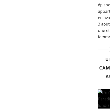
épisod
appart
en ava
3 août
une ét
femmes.
U
CAM
A