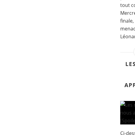
tout c
Mercre
finale
menace 
Léonard
LE
AP
Ci-des