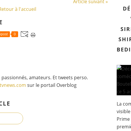
Article suivant »
DÉ
Retour à l'accueil
E
SIR
post
0
SHI
BEDI
 passionnés, amateurs. Et tweets perso.
gtvnews.com
sur le portail Overblog
CLE
La com
visibl
Prime 
premi