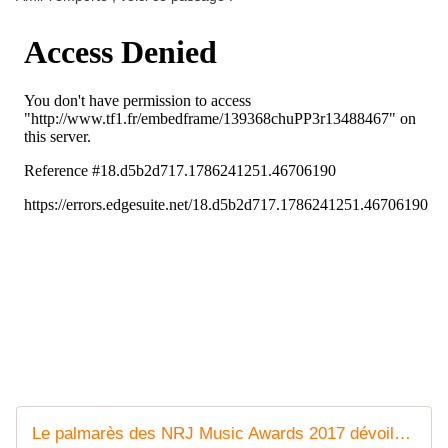
Le palmarès des NRJ Music Awards 2017 dévoilé en direct ce samedi. - Leblogtvnews.com