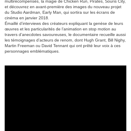
multirécompensés, la magie de Chicken Run, Pirates, Souris City,
et découvrez en avant-première des images du nouveau projet
du Studio Aardman, Early Man, qui sortira sur les écrans de
cinéma en janvier 2018.
Émaillé d’interviews des créateurs expliquant la genèse de leurs
œuvres et les particularités de l’animation en stop motion au
travers d’anecdotes savoureuses, le documentaire recueille aussi
les témoignages d’acteurs de renom, dont Hugh Grant, Bill Nighy,
Martin Freeman ou David Tennant qui ont prêté leur voix à ces
personnages emblématiques.