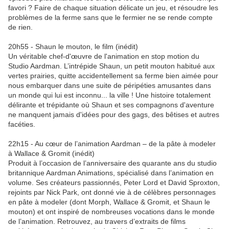
favori ? Faire de chaque situation délicate un jeu, et résoudre les
problèmes de la ferme sans que le fermier ne se rende compte
de rien.
20h55 - Shaun le mouton, le film (inédit)
Un véritable chef-d'œuvre de l'animation en stop motion du
Studio Aardman. L’intrépide Shaun, un petit mouton habitué aux
vertes prairies, quitte accidentellement sa ferme bien aimée pour
nous embarquer dans une suite de péripéties amusantes dans
un monde qui lui est inconnu... la ville ! Une histoire totalement
délirante et trépidante où Shaun et ses compagnons d'aventure
ne manquent jamais d'idées pour des gags, des bêtises et autres
facéties.
22h15 - Au cœur de l’animation Aardman – de la pâte à modeler
à Wallace & Gromit (inédit)
Produit à l’occasion de l’anniversaire des quarante ans du studio
britannique Aardman Animations, spécialisé dans l’animation en
volume. Ses créateurs passionnés, Peter Lord et David Sproxton,
rejoints par Nick Park, ont donné vie à de célèbres personnages
en pâte à modeler (dont Morph, Wallace & Gromit, et Shaun le
mouton) et ont inspiré de nombreuses vocations dans le monde
de l’animation. Retrouvez, au travers d’extraits de films