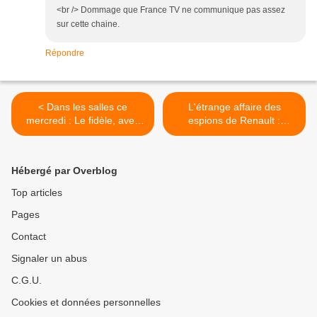
<br /> Dommage que France TV ne communique pas assez
sur cette chaine.
Répondre
< Dans les salles ce
L'étrange affaire des
mercredi : Le fidèle, avec
espions de Renault :
Adèle Exarchopoulos et
document ce 1er novembre
Matthias Schoenaerts.
sur France 3. >
Hébergé par Overblog
Top articles
Pages
Contact
Signaler un abus
C.G.U.
Cookies et données personnelles