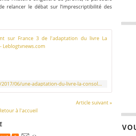
 relancer le débat sur l’imprescriptibilité des
Diffusio
F
r
a
n
c
e
http://www.leblogtvnews.com/2017/06/une-adaptation-du-livre-la-consolation-de-flavie-flament-pour-france-3.html
3
a
n
Article suivant »
n
Retour à l'accueil
o
n
ç
E
VOU
a
i