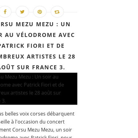
RSU MEZU MEZU : UN
R AU VÉLODROME AVEC
PATRICK FIORI ET DE
BREUX ARTISTES LE 28
AOÛT SUR FRANCE 3.
us belles voix corses débarquent
eille à l'occasion du concert
ment Corsu Mezu Mezu, un soir
odrome avec Patrick Fiori, pour