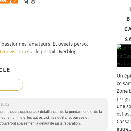
post
0
t
l
a
B
s
a
C
i
S
s
 passionnés, amateurs. Et tweets perso.
o
gtvnews.com
sur le portail Overblog
n
d
e
r
CLE
n
Un épi
i
ce sam
è
Zone b
r
e
progra
l
 10:02
une zo
'
enti pour suppléer aux défaillances de la gendarmerie et de la
est as
a
 ce jeune homme et les autres victimes qu'il a retrouvées et
Cassan
d
trouveront apaisement à défaut de juste réparation.
a
autre..