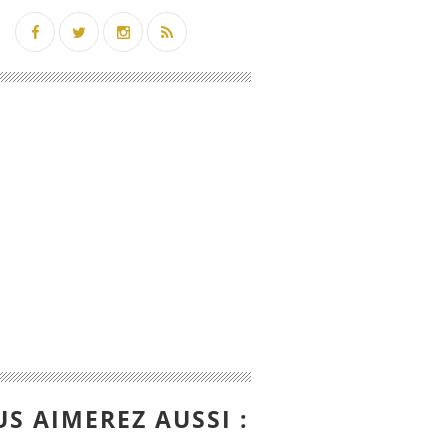
n très prochainement sur France 3 de l'adaptation 
S AIMEREZ AUSSI :