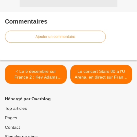
Commentaires
Ajouter un commentaire
< Le 5 décembre sur
Le concert Stars 80 à l'U
France 2 : Kev Adams
Arena, en direct sur France
rencontre les Suri au sud
2 samedi 2 décembre. >
de l'Ethiopie.
Hébergé par Overblog
Top articles
Pages
Contact
Signaler un abus