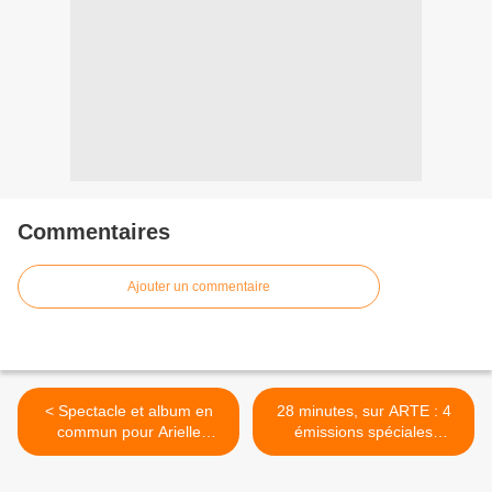
Commentaires
Ajouter un commentaire
< Spectacle et album en
28 minutes, sur ARTE : 4
commun pour Arielle
émissions spéciales
Dombasle, Inna Modja,
dressent le bilan de l'année
Mareva Galanter et Helena
2017. >