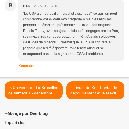
B
Ben
16/12/2017 09:10
"Le CSA a un objectif principal et c'est nous", ce qui l'on peut
comprendre.<br /> Pour avoir regardé à maintes reprises
pendant les élections présidentielles, la version anglaise de
Russia Today, avec ses journalistes très engagés pro Le Pen,
ses invités très controversés....<br /> RT, c'est du soft power,
c'est l'oeil de Moscou.... Normal que le CSA la scrutera et
j'espère que les téléspectateurs le feront aussi et ne
manqueront pas de la signaler au CSA si problème.
Répondre
< Un week-end à Bruxelles
Finale de Koh-Lanta : le
ce samedi 16 décembre sur
dépouillement et la réaction
France 5.
du vainqueur de cette
édition (vidéo). >
Hébergé par Overblog
Top articles