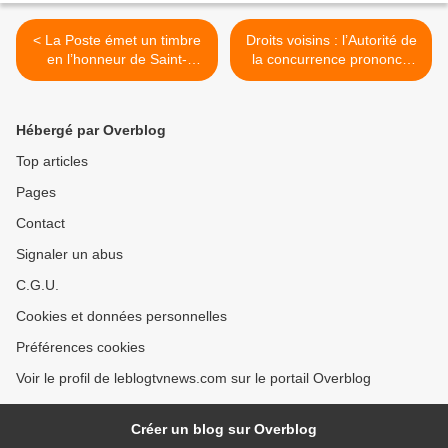
< La Poste émet un timbre
Droits voisins : l’Autorité de
en l’honneur de Saint-
la concurrence prononce
Antoine-l’Abbaye « Village
des mesures
préféré des Français 2025
conservatoires et enjoint
».
Meta de négocier de bonne
Hébergé par Overblog
foi avec les éditeurs et
agences de presse. >
Top articles
Pages
Contact
Signaler un abus
C.G.U.
Cookies et données personnelles
Préférences cookies
Voir le profil de leblogtvnews.com sur le portail Overblog
Créer un blog sur Overblog