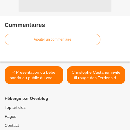
Commentaires
Ajouter un commentaire
< Présentation du bébé
Christophe Castaner invité
panda au public du zoo de
fil rouge des Terriens du
Beauval : émission spéciale
dimanche, ce week-end. >
sur place, sur France 3.
Hébergé par Overblog
Top articles
Pages
Contact