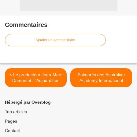
Commentaires
Ajouter un commentaire
< Le producteur Jean-Marc
Palmarès des Australian
Dumontet : "Aujourd’hui,
Academy International
hélas, on est beaucoup
Awards : Dunkerque, Gary
moins Charlie".
Oldman... >
Hébergé par Overblog
Top articles
Pages
Contact