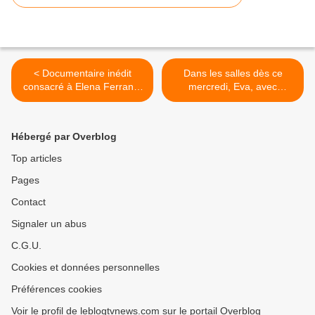
< Documentaire inédit
Dans les salles dès ce
consacré à Elena Ferrante
mercredi, Eva, avec
ce mercredi soir sur ARTE.
Isabelle Huppert et
Gaspard Ulliel. >
Hébergé par Overblog
Top articles
Pages
Contact
Signaler un abus
C.G.U.
Cookies et données personnelles
Préférences cookies
Voir le profil de leblogtvnews.com sur le portail Overblog