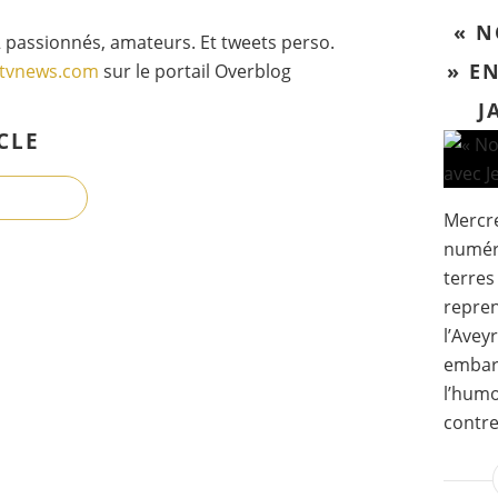
« N
 passionnés, amateurs. Et tweets perso.
» E
gtvnews.com
sur le portail Overblog
J
CLE
Mercre
numér
terres
repren
l’Avey
embarq
l’humo
contref