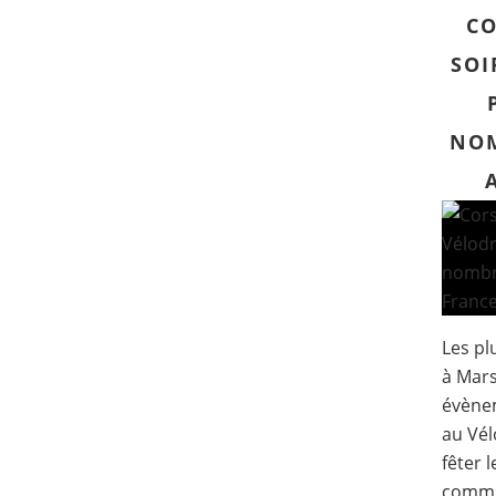
CO
SOI
NOM
Les pl
à Mars
évène
au Vél
fêter 
commu