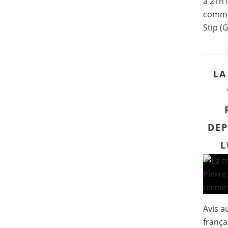
à 21h1
comma
Stip (
LA
DEP
L
Avis a
frança