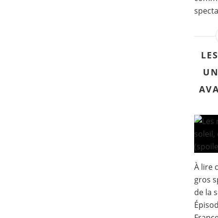
specta
LE
UN
AVA
À lire
gros s
de la 
Épisod
France