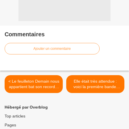
Commentaires
Ajouter un commentaire
< Le feuilleton Demain nous
Elle était très attendue :
appartient bat son record à
voici la première bande-
J+7.
annonce d'Avengers - End
Game (version française). >
Hébergé par Overblog
Top articles
Pages