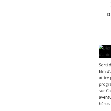
D
Sorti d
film d
attiré
progra
sur Ca
aventu
héros 