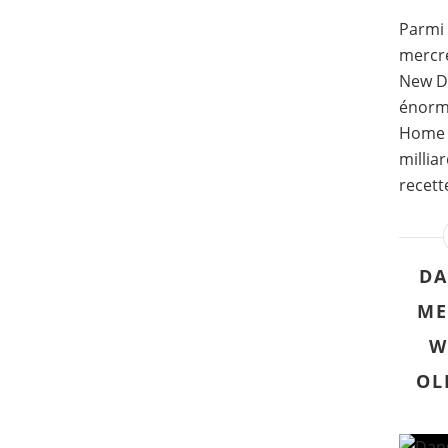
Parmi 
mercre
New Da
énorm
Home a
millia
recett
DA
ME
W
OL