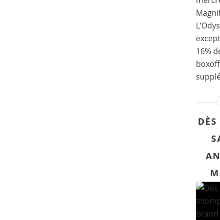
mercre
Magni
L’Odys
except
16% de
boxoff
supplé
DÈS
S
AN
M