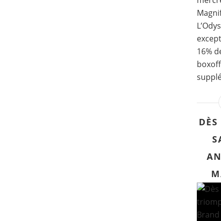
mercre
Magni
L’Odys
except
16% de
boxoff
supplé
DÈS
S
AN
M