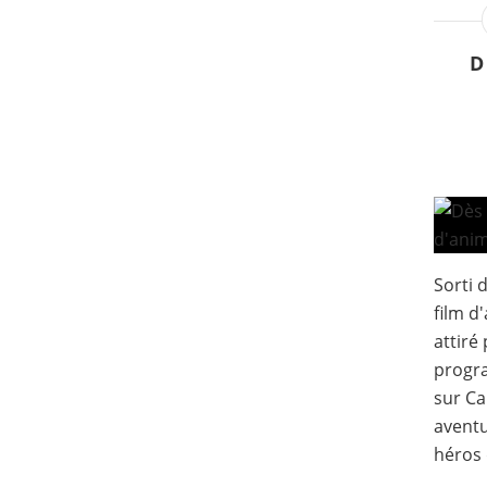
D
Sorti d
film d
attiré
progra
sur Ca
aventu
héros 