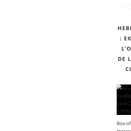
HEB
: E
L’
DE 
C
Box-of