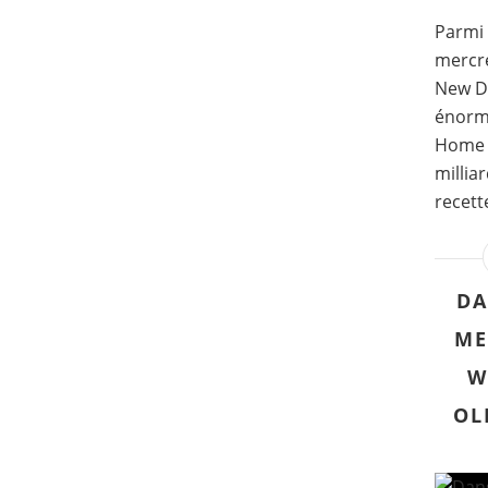
Parmi 
mercre
New Da
énorm
Home a
millia
recett
DA
ME
W
OL