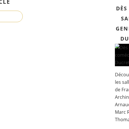
CLE
DÈS
SA
GEN
DU
Découv
les sa
de Fra
Archin
Arnaud
Marc R
Thomas