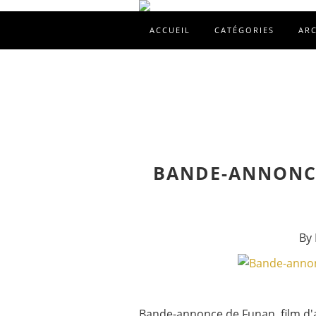
ACCUEIL
CATÉGORIES
AR
BANDE-ANNONCE
By 
Bande-annonce de Funan, film d'an