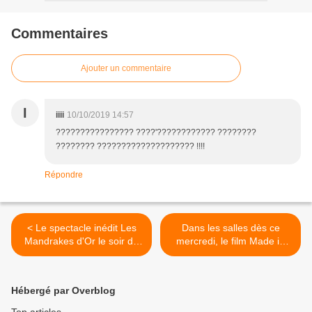
Commentaires
Ajouter un commentaire
I
iiii
10/10/2019 14:57
???????????????? ????'???????????? ????????
???????? ???????????????????? !!!!
Répondre
< Le spectacle inédit Les
Dans les salles dès ce
Mandrakes d'Or le soir de
mercredi, le film Made in
Noël sur C8.
Bangladesh. >
Hébergé par Overblog