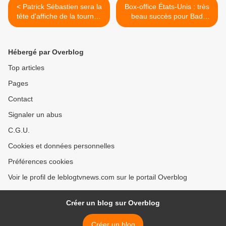
< Patrick Sébastien sera la
Box-office États-Unis : très
tête d'affiche de la tournée
beau succès pour Bad
estivale gratuite Var Matin -
Boys, désillusion pour
Nice Matin.
Dolittle. >
Hébergé par Overblog
Top articles
Pages
Contact
Signaler un abus
C.G.U.
Cookies et données personnelles
Préférences cookies
Voir le profil de leblogtvnews.com sur le portail Overblog
Créer un blog sur Overblog
Créer un blog