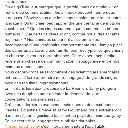
les animaux.
On dit qu’il ne leur manque que la parole, mais c’est mieux : en
matière de communication, les animaux peuvent même nous
surpasser ! Saviez-vous que les chats miaulent pour imiter notre
langage ? Qu’un chien peut apprendre une centaine de mots de
vocabulaire ? Que les singes communiquent comme les bébés
humains ? Que certains oiseaux ont, comme nous, des accents
régionaux ? Nos animaux se parlent aussi entre eux.
Accompagné d’une vétérinaire comportementaliste, Jamy a placé
des caméras au cœur d’une famille, pour décrypter ce que chiens
et chats se disent en notre absence. Cette expérience inédite
révèle une richesse de communication insoupçonnée entre nos
animaux domestiques !
Nous découvrirons aussi comment des scientifiques américains
ont réussi à faire apprendre notre langage à de grands singes,
avec des résultats impressionnants.
Enfin, dans les eaux turquoise de La Réunion, Jamy plongera
avec des dauphins pour décoder la richesse de leurs
conversations sous-marines…
Grâce aux dernières avancées techniques et des expériences
inédites, Églantine Éméyé et Jamy Gourmaud nous entraîneront
dans un séjour linguistique fascinant au pays des animaux. jamy
Pour découvrir le langage très subtil des dauphins,
@Gourmaud_Jamy
s'est littéralement jeté à l'eau ! 🌊🐬