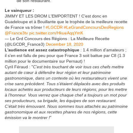
de son restaurant.
Le vainqueur :
JIMMY ET LES DROM L'EMPORTENT ! C'est donc en
Guadeloupe et à Bouillante que le trophée de la meilleure recette
de France va trôner !
#LGCDR
#LeGrandConcoursDesRegions
@France3tv
pic.twitter.com/HkueAqqYmK
— Le Grd Concours des Régions : La Meilleure Recette
(@LGCDR_France3)
December 18, 2020
L'audience est assez catastrophique
: 1.4 million d'amateurs ;
il s'en est fallu de peu pour que France 3 soit battue par C8 (1.3
million pour le documentaire sur Pernaut) !
Cyril Féraud : "
C'est très touchant de voir tous ces chefs mettre
autant de cœur à défendre leur région et leur patrimoine
gastronomique, dans un contexte où les restaurateurs vivent une
crise sans précédent. Tous s’étaient déplacés avec des produits
locaux achetés aux producteurs de leurs régions, pour les mettre
à l’honneur. Vous verrez que chaque chef a toujours un mot pour
ses producteurs, sa brigade, les équipes de son restaurant.
C’était très émouvant. Nous sommes tous attachés au patrimoine
gastronomique et aux recettes phares de nos régions, cette
émission va le montrer !
"