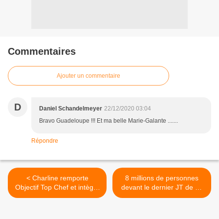
Commentaires
Ajouter un commentaire
D
Daniel Schandelmeyer
22/12/2020 03:04
Bravo Guadeloupe !!! Et ma belle Marie-Galante .......
Répondre
< Charline remporte
8 millions de personnes
Objectif Top Chef et intègre
devant le dernier JT de 13
la future brigade
heures de Jean-Pierre
d'Etchebest.
Pernaut sur TF1. >