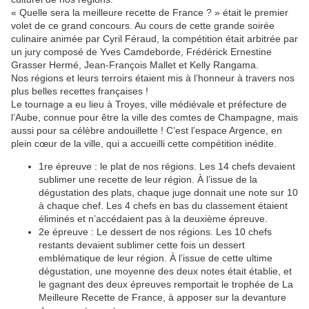
« Quelle sera la meilleure recette de France ? » était le premier
volet de ce grand concours. Au cours de cette grande soirée
culinaire animée par Cyril Féraud, la compétition était arbitrée par
un jury composé de Yves Camdeborde, Frédérick Ernestine
Grasser Hermé, Jean-François Mallet et Kelly Rangama.
Nos régions et leurs terroirs étaient mis à l’honneur à travers nos
plus belles recettes françaises !
Le tournage a eu lieu à Troyes, ville médiévale et préfecture de
l’Aube, connue pour être la ville des comtes de Champagne, mais
aussi pour sa célèbre andouillette ! C’est l’espace Argence, en
plein cœur de la ville, qui a accueilli cette compétition inédite.
1re épreuve : le plat de nos régions. Les 14 chefs devaient
sublimer une recette de leur région. À l’issue de la
dégustation des plats, chaque juge donnait une note sur 10
à chaque chef. Les 4 chefs en bas du classement étaient
éliminés et n’accédaient pas à la deuxième épreuve.
2e épreuve : Le dessert de nos régions. Les 10 chefs
restants devaient sublimer cette fois un dessert
emblématique de leur région. À l’issue de cette ultime
dégustation, une moyenne des deux notes était établie, et
le gagnant des deux épreuves remportait le trophée de La
Meilleure Recette de France, à apposer sur la devanture