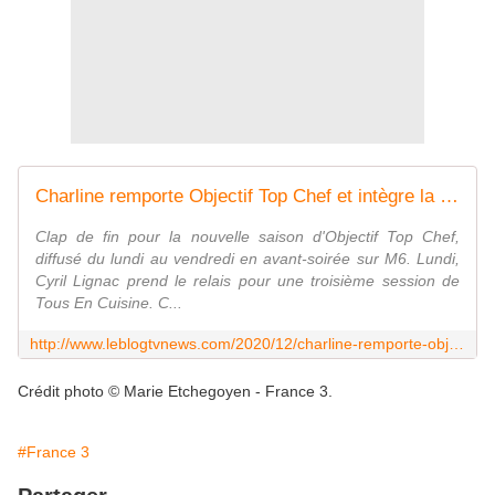
Charline remporte Objectif Top Chef et intègre la future brigade d'Etchebest. - Leblogtvnews
Clap de fin pour la nouvelle saison d'Objectif Top Chef,
diffusé du lundi au vendredi en avant-soirée sur M6. Lundi,
Cyril Lignac prend le relais pour une troisième session de
Tous En Cuisine. C...
http://www.leblogtvnews.com/2020/12/charline-remporte-objectif-top-chef-et-integre-la-future-brigade-d-etchebest.html
Crédit photo © Marie Etchegoyen - France 3.
#France 3