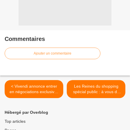
Commentaires
Ajouter un commentaire
< Vivendi annonce entrer
Les Reines du shopping
en négociations exclusives
spécial public : à vous de
pour l’acquisition de Prisma
voter pour Dodye, Clara,
Media.
Sonia, Flora ou Baïny. >
Hébergé par Overblog
Top articles