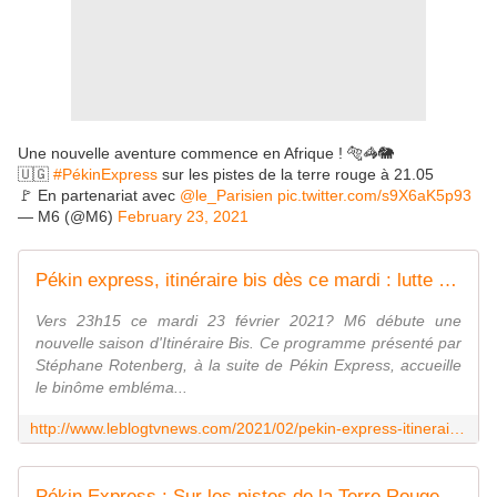
Une nouvelle aventure commence en Afrique ! 🐅🦓🐘
🇺🇬
#PékinExpress
sur les pistes de la terre rouge à 21.05
🚩 En partenariat avec
@le_Parisien
pic.twitter.com/s9X6aK5p93
— M6 (@M6)
February 23, 2021
Pékin express, itinéraire bis dès ce mardi : lutte ougandaise et danse africaine pour Briac et Fabrice. - Leblogtvnews
Vers 23h15 ce mardi 23 février 2021? M6 débute une
nouvelle saison d'Itinéraire Bis. Ce programme présenté par
Stéphane Rotenberg, à la suite de Pékin Express, accueille
le binôme embléma...
http://www.leblogtvnews.com/2021/02/pekin-express-itineraire-bis-des-ce-mardi-lutte-ougandaise-et-danse-africaine-pour-briac-et-fabrice.html
Pékin Express : Sur les pistes de la Terre Rouge dès le mardi 23 février sur M6. - Leblogtvnews