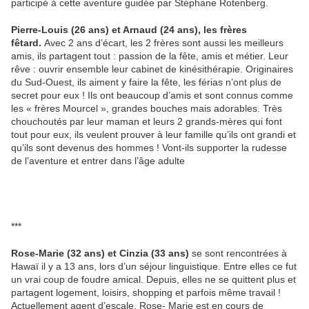
participé à cette aventure guidée par Stéphane Rotenberg.
Pierre-Louis (26 ans) et Arnaud (24 ans), les frères
fêtard.
Avec 2 ans d’écart, les 2 frères sont aussi les meilleurs
amis, ils partagent tout : passion de la fête, amis et métier. Leur
rêve : ouvrir ensemble leur cabinet de kinésithérapie. Originaires
du Sud-Ouest, ils aiment y faire la fête, les férias n’ont plus de
secret pour eux ! Ils ont beaucoup d’amis et sont connus comme
les « frères Mourcel », grandes bouches mais adorables. Très
chouchoutés par leur maman et leurs 2 grands-mères qui font
tout pour eux, ils veulent prouver à leur famille qu’ils ont grandi et
qu’ils sont devenus des hommes ! Vont-ils supporter la rudesse
de l’aventure et entrer dans l’âge adulte
***
Rose-Marie (32 ans) et Cinzia (33 ans)
se sont rencontrées à
Hawaï il y a 13 ans, lors d’un séjour linguistique. Entre elles ce fut
un vrai coup de foudre amical. Depuis, elles ne se quittent plus et
partagent logement, loisirs, shopping et parfois même travail !
Actuellement agent d’escale, Rose- Marie est en cours de