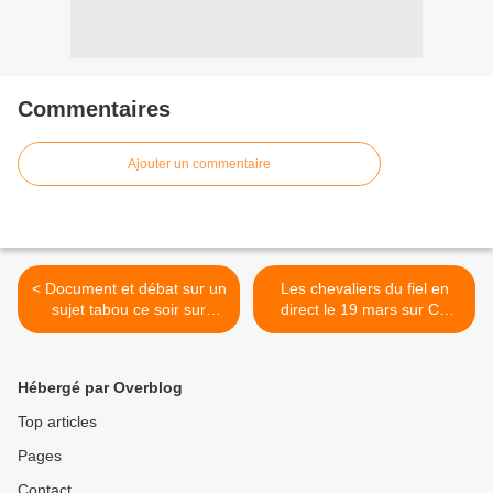
Commentaires
Ajouter un commentaire
< Document et débat sur un
Les chevaliers du fiel en
sujet tabou ce soir sur
direct le 19 mars sur C8
France 5, la ménopause.
avec le spectacle inédit Les
décoiffeuses. >
Hébergé par Overblog
Top articles
Pages
Contact