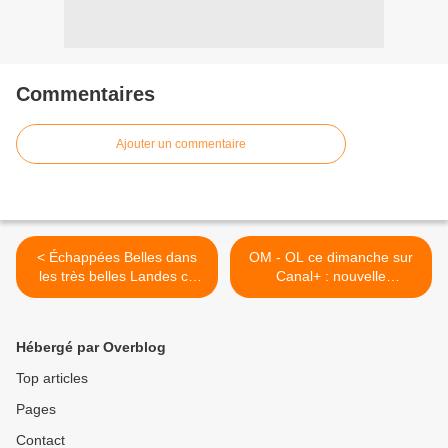
Commentaires
Ajouter un commentaire
< Échappées Belles dans
OM - OL ce dimanche sur
les très belles Landes ce
Canal+ : nouvelle
samedi soir sur France 5.
expérience de visionnage
sur myCANAL, en totale
immersion au bord de la
Hébergé par Overblog
pelouse. >
Top articles
Pages
Contact