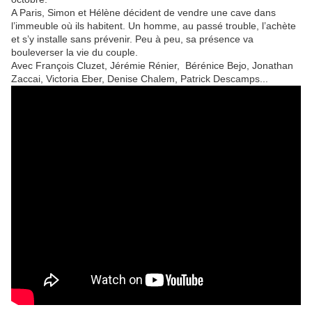
A Paris, Simon et Hélène décident de vendre une cave dans
l’immeuble où ils habitent. Un homme, au passé trouble, l’achète
et s’y installe sans prévenir. Peu à peu, sa présence va
bouleverser la vie du couple.
Avec François Cluzet, Jérémie Rénier, Bérénice Bejo, Jonathan
Zaccai, Victoria Eber, Denise Chalem, Patrick Descamps...