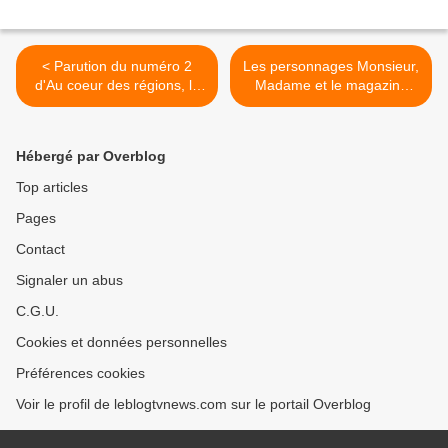
< Parution du numéro 2
Les personnages Monsieur,
d'Au coeur des régions, le
Madame et le magazine
magazine de Jean-Pierre
C'est toujours pas sorcier
Pernaut.
s’installent à l’Aquarium de
Paris >
Hébergé par Overblog
Top articles
Pages
Contact
Signaler un abus
C.G.U.
Cookies et données personnelles
Préférences cookies
Voir le profil de leblogtvnews.com sur le portail Overblog