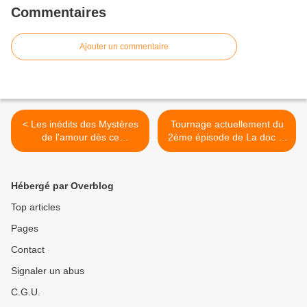
Commentaires
Ajouter un commentaire
< Les inédits des Mystères
Tournage actuellement du
de l'amour dès ce
2ème épisode de La doc et
dimanche sur TMC : ce qui
le véto, avec Michel Cymes
va se passer pour les
et Dounia Coesens. >
personnages.
Hébergé par Overblog
Top articles
Pages
Contact
Signaler un abus
C.G.U.