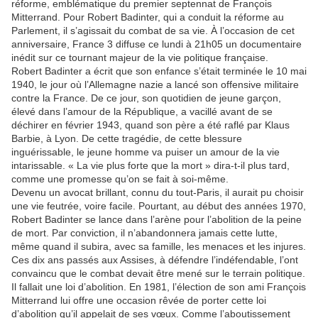
réforme, emblématique du premier septennat de François
Mitterrand. Pour Robert Badinter, qui a conduit la réforme au
Parlement, il s’agissait du combat de sa vie. À l’occasion de cet
anniversaire, France 3 diffuse ce lundi à 21h05 un documentaire
inédit sur ce tournant majeur de la vie politique française.
Robert Badinter a écrit que son enfance s’était terminée le 10 mai
1940, le jour où l’Allemagne nazie a lancé son offensive militaire
contre la France. De ce jour, son quotidien de jeune garçon,
élevé dans l’amour de la République, a vacillé avant de se
déchirer en février 1943, quand son père a été raflé par Klaus
Barbie, à Lyon. De cette tragédie, de cette blessure
inguérissable, le jeune homme va puiser un amour de la vie
intarissable. « La vie plus forte que la mort » dira-t-il plus tard,
comme une promesse qu’on se fait à soi-même.
Devenu un avocat brillant, connu du tout-Paris, il aurait pu choisir
une vie feutrée, voire facile. Pourtant, au début des années 1970,
Robert Badinter se lance dans l’arène pour l’abolition de la peine
de mort. Par conviction, il n’abandonnera jamais cette lutte,
même quand il subira, avec sa famille, les menaces et les injures.
Ces dix ans passés aux Assises, à défendre l’indéfendable, l’ont
convaincu que le combat devait être mené sur le terrain politique.
Il fallait une loi d’abolition. En 1981, l’élection de son ami François
Mitterrand lui offre une occasion rêvée de porter cette loi
d’abolition qu’il appelait de ses vœux. Comme l’aboutissement