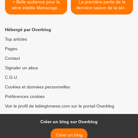
< Belle audience pour la
La première partie de la
série inédite Mensonges,
dernière saison de la série
diffusée ce jeudi sur TF1.
La casa de Papel est en
ligne. >
Hébergé par Overblog
Top articles
Pages
Contact
Signaler un abus
C.G.U.
Cookies et données personnelles
Préférences cookies
Voir le profil de leblogtvnews.com sur le portail Overblog
Créer un blog sur Overblog
Créer un blog