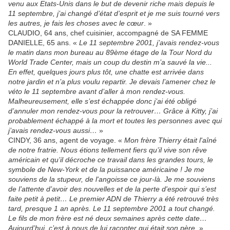
venu aux Etats-Unis dans le but de devenir riche mais depuis le
11 septembre, j’ai changé d’état d’esprit et je me suis tourné vers
les autres, je fais les choses avec le cœur
. »
CLAUDIO, 64 ans, chef cuisinier, accompagné de SA FEMME
DANIELLE, 65 ans. «
Le 11 septembre 2001, j’avais rendez-vous
le matin dans mon bureau au 89ème étage de la Tour Nord du
World Trade Center, mais un coup du destin m’a sauvé la vie...
En effet, quelques jours plus tôt, une chatte est arrivée dans
notre jardin et n’a plus voulu repartir. Je devais l’amener chez le
véto le 11 septembre avant d’aller à mon rendez-vous.
Malheureusement, elle s’est échappée donc j’ai été obligé
d’annuler mon rendez-vous pour la retrouver… Grâce à Kitty, j’ai
probablement échappé à la mort et toutes les personnes avec qui
j’avais rendez-vous aussi…
»
CINDY, 36 ans, agent de voyage. «
Mon frère Thierry était l'aîné
de notre fratrie. Nous étions tellement fiers qu’il vive son rêve
américain et qu’il décroche ce travail dans les grandes tours, le
symbole de New-York et de la puissance américaine ! Je me
souviens de la stupeur, de l'angoisse ce jour-là. Je me souviens
de l’attente d’avoir des nouvelles et de la perte d'espoir qui s’est
faite petit à petit… Le premier ADN de Thierry a été retrouvé très
tard, presque 1 an après. Le 11 septembre 2001 a tout changé.
Le fils de mon frère est né deux semaines après cette date…
Aujourd’hui, c’est à nous de lui raconter qui était son père
. »