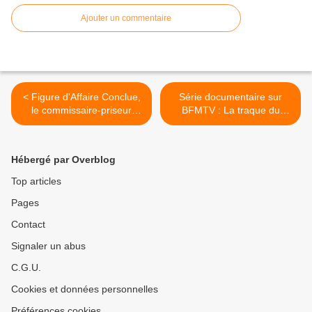
Ajouter un commentaire
< Figure d'Affaire Conclue,
Série documentaire sur
le commissaire-priseur
BFMTV : La traque du
Harold Hessel publie Objets
siècle, consacrée à
d'histoire, histoires d'objets.
l’enquête et la traque des
auteurs des attentats du 13
Hébergé par Overblog
novembre 2015. >
Top articles
Pages
Contact
Signaler un abus
C.G.U.
Cookies et données personnelles
Préférences cookies