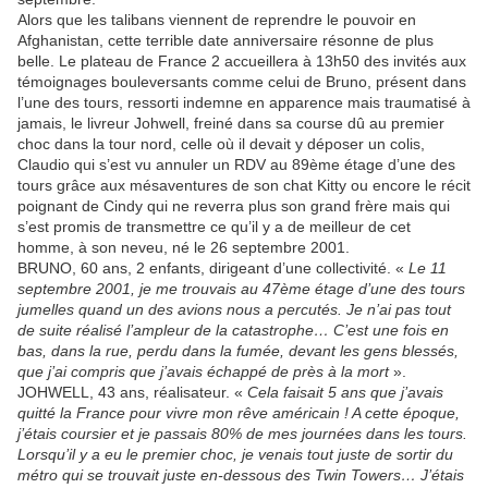
Alors que les talibans viennent de reprendre le pouvoir en
Afghanistan, cette terrible date anniversaire résonne de plus
belle. Le plateau de France 2 accueillera à 13h50 des invités aux
témoignages bouleversants comme celui de Bruno, présent dans
l’une des tours, ressorti indemne en apparence mais traumatisé à
jamais, le livreur Johwell, freiné dans sa course dû au premier
choc dans la tour nord, celle où il devait y déposer un colis,
Claudio qui s’est vu annuler un RDV au 89ème étage d’une des
tours grâce aux mésaventures de son chat Kitty ou encore le récit
poignant de Cindy qui ne reverra plus son grand frère mais qui
s’est promis de transmettre ce qu’il y a de meilleur de cet
homme, à son neveu, né le 26 septembre 2001.
BRUNO, 60 ans, 2 enfants, dirigeant d’une collectivité. «
Le 11
septembre 2001, je me trouvais au 47ème étage d’une des tours
jumelles quand un des avions nous a percutés. Je n’ai pas tout
de suite réalisé l’ampleur de la catastrophe… C’est une fois en
bas, dans la rue, perdu dans la fumée, devant les gens blessés,
que j’ai compris que j’avais échappé de près à la mort
».
JOHWELL, 43 ans, réalisateur. «
Cela faisait 5 ans que j’avais
quitté la France pour vivre mon rêve américain ! A cette époque,
j’étais coursier et je passais 80% de mes journées dans les tours.
Lorsqu’il y a eu le premier choc, je venais tout juste de sortir du
métro qui se trouvait juste en-dessous des Twin Towers… J’étais